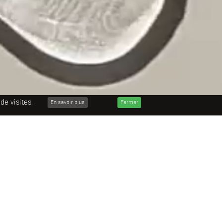
de visites.
En savoir plus
Fermer
mmandes
Installations / Expositions
Sculptures
Tous