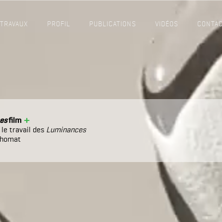
TRAVAUX
PROFIL
PUBLICATIONS
VIDÉOS
CONTA
+
es
film
le travail des
Luminances
 Thomat