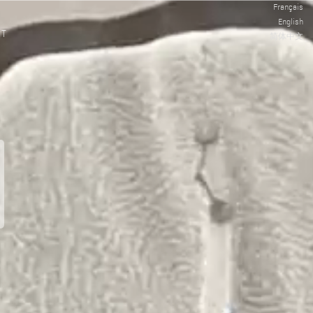
Français
English
CT
简体中文