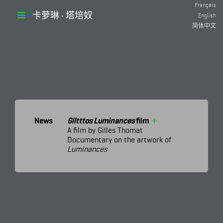
Français
卡萝琳 • 塔培奴
English
简体中文
+
News
Giltttos Luminances
film
A film by Gilles Thomat
Documentary on the artwork of
Luminances