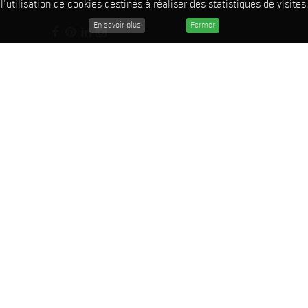
l'utilisation de cookies destinés à réaliser des statistiques de visites.
En savoir plus
Fermer
WORKS
所有
命令
在墙上
所有
政府公众定制
装置/ 展览
雕塑